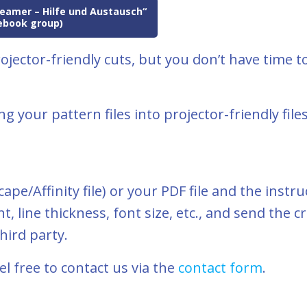
amer – Hilfe und Austausch“
ebook group)
ojector-friendly cuts, but you don’t have time 
g your pattern files into projector-friendly files
ape/Affinity file) or your PDF file and the inst
t, line thickness, font size, etc., and send the 
hird party.
l free to contact us via the
contact form
.