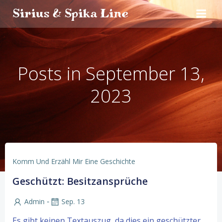
Zum
Sirius & Spika Line
Inhalt
springen
Posts in September 13,
2023
Komm Und Erzähl Mir Eine Geschichte
Geschützt: Besitzansprüche
-
Admin
Sep. 13
Es gibt keinen Textauszug, da dies ein geschützter